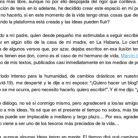
ura más libre, aunque no por ello despojada del rigor que conlleva
ión de tesis en lo adelante, he decidido crear este espacio en mi p
 no hacerlo, si en este momento de la vida tengo otras cosas que d
ando la plataforma está creada y las ideas pueden fluir?
o a mi padre, quien desde pequeño me estimulaba a seguir escribi
tar en algún sitio de la casa de mi madre, en La Habana. Lo ci
 de algunos versos que, por azar, dejaba escritos en esa ilusión t
nes tienen ese don, como es el caso de mi hermano de vida,
Marvin
o de mis textos, publicados casi inmediatamente en los medios de 
odo intenso para la humanidad, de cambios drásticos en nuestra
vid-19), me desperté y le dije a mi esposo: “¡Quiero hacer un blog
e se me ocurra, pero necesito hacerlo, quiero escribir!”. Y él me dijo: 
 diálogo, no sé si conmigo mismo, pero agradeceré a los/as amigos
o a mis ideas. Ya sé que en el presente el tiempo no sobra, más bie
das puede ser implacable a mediano y largo plazo… Por eso, agrad
mpo viene a ser uno de los tesoros más preciados de la vida…
, aunque algunas ideas tengo en mente. El tiempo dirá qué caminos 