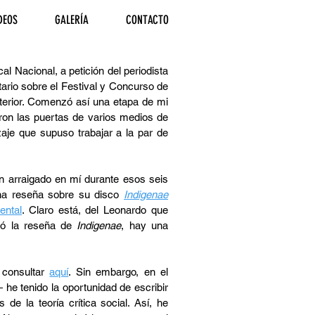
DEOS
GALERÍA
CONTACTO
 Nacional, a petición del periodista
ario sobre el Festival y Concurso de
erior. Comenzó así una etapa de mi
ron las puertas de varios medios de
izaje que supuso trabajar a la par de
tan arraigado en mí durante esos seis
una reseña sobre su disco
Indigenae
ental
. Claro está, del Leonardo que
bió la reseña de
Indigenae
, hay una
 consultar
aquí
. Sin embargo, en el
e tenido la oportunidad de escribir
 la teoría crítica social. Así, he