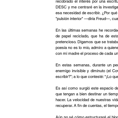
recobrado el interés por una escrit
DESC y me centraré en la investigac
esa necesidad de escribir. ¿Por qué
"pulsión interior" —diría Freud—, cu
En las últimas semanas he recordad
de papel reciclado, que ha de es
pretencioso. Digamos que se trataba
poesía no es lo mío, admiro a quie
con mi madre el proceso de cada un
En estas semanas, durante un perí
enemigo invisible y diminuto (el Co
escribir?”; a lo que contesté: “¡Lo qu
Es así como surgió este espacio de
que tengan a bien destinar un tiemp
hacer. La velocidad de nuestras vi
recuperar. A fin de cuentas, el tie
Aún no sé cómo estructuraré el blog