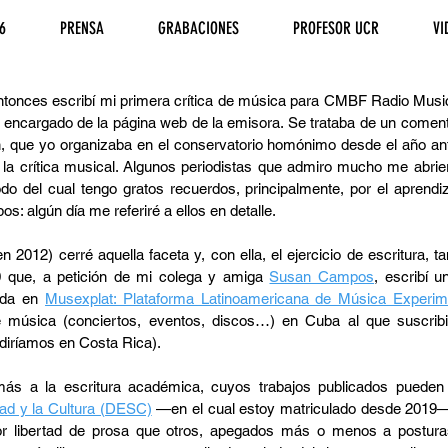
6
PRENSA
GRABACIONES
PROFESOR UCR
VI
onces escribí mi primera crítica de música para CMBF Radio Musical
 encargado de la página web de la emisora. Se trataba de un coment
ue yo organizaba en el conservatorio homónimo desde el año ant
 la crítica musical. Algunos periodistas que admiro mucho me abrie
ríodo del cual tengo gratos recuerdos, principalmente, por el aprend
: algún día me referiré a ellos en detalle.
 2012) cerré aquella faceta y, con ella, el ejercicio de escritura, 
0 que, a petición de mi colega y amiga
Susan Campos
, escribí 
cada en
Musexplat: Plataforma Latinoamericana de Música Experim
re música (conciertos, eventos, discos…) en Cuba al que suscri
, diríamos en Costa Rica).
s a la escritura académica, cuyos trabajos publicados pueden
ad y la Cultura (DESC)
—en el cual estoy matriculado desde 2019— h
 libertad de prosa que otros, apegados más o menos a posturas de