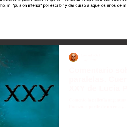
cho, mi "pulsión interior" por escribir y dar curso a aquellos años de
Leonardo Gell
9 ago 2020
Comentario so
paralelas. Cue
XXY de Lucía 
ensayo de Kar
Comento la película argentin
Puenzo, a partir de un ensayo