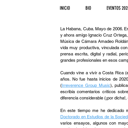
INICIO
BIO
EVENTOS 202
La Habana, Cuba. Mayo de 2006. Ent
y ahora amigo Ignacio Cruz Ortega,
Música de Cámara Amadeo Roldán, q
vida muy productiva, vinculada con
prensa escrita, digital y radial, pe
grandes profesionales en esos campos
Cuando vine a vivir a Costa Rica (en
años. No fue hasta inicios de 202
(
Irreverence Group Music
), publi
escribía comentarios críticos sob
diferencia considerable (¡por dicha!
En este tiempo me he dedicado má
Doctorado en Estudios de la Socied
varios ensayos, algunos con mayor