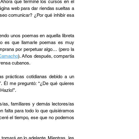
. Ahora que terminé los cursos en el
ágina web para dar riendas sueltas a
eseo comunicar? ¿Por qué inhibir esa
endo unos poemas en aquella libreta
erto es que llamarle poemas es muy
emprana por perpetuar algo… (pero la
 Camacho
). Años después, compartía
prensa cubanos.
s prácticas cotidianas debido a un
!”. Él me preguntó: “¿De qué quieres
“¡Hazlo!”.
/as, familiares y demás lectores/as
n falta para todo lo que quisiéramos
eceré el tiempo, ese que no podemos
tomará en lo adelante. Mientras, les